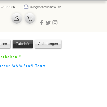
12/1037806
info@mehrausmetall.de
türen
Zubehör
Anleitungen
erhalten *
h unser MAM-Profi Team