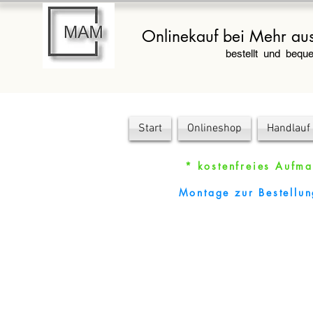
Onlinekauf bei Mehr aus
bestellt und bequ
Start
Onlineshop
Handlauf
* kostenfreies Aufma
Montage zur Bestellu
Ersatzteile
Startseite
/
Zubehör & Montagesets
/
Ersatzteile
FILTERN NACH:
PREIS
Löschen